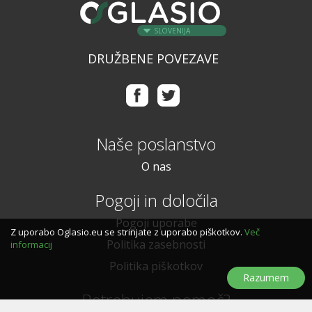
SLOVENIJA
DRUŽBENE POVEZAVE
Naše poslanstvo
O nas
Pogoji in določila
Pogoji uporabe
Z uporabo Oglasio.eu se strinjate z uporabo piškotkov.
Več
Politika zasebnosti
informacij
Politika piškotkov
Razumem
Potrebujem pomoč?