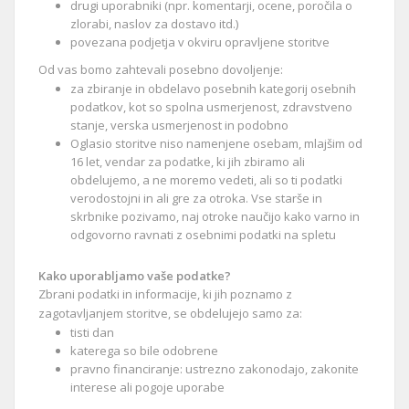
drugi uporabniki (npr. komentarji, ocene, poročila o
zlorabi, naslov za dostavo itd.)
povezana podjetja v okviru opravljene storitve
Od vas bomo zahtevali posebno dovoljenje:
za zbiranje in obdelavo posebnih kategorij osebnih
podatkov, kot so spolna usmerjenost, zdravstveno
stanje, verska usmerjenost in podobno
Oglasio storitve niso namenjene osebam, mlajšim od
16 let, vendar za podatke, ki jih zbiramo ali
obdelujemo, a ne moremo vedeti, ali so ti podatki
verodostojni in ali gre za otroka. Vse starše in
skrbnike pozivamo, naj otroke naučijo kako varno in
odgovorno ravnati z osebnimi podatki na spletu
Kako uporabljamo vaše podatke?
Zbrani podatki in informacije, ki jih poznamo z
zagotavljanjem storitve, se obdelujejo samo za:
tisti dan
katerega so bile odobrene
pravno financiranje: ustrezno zakonodajo, zakonite
interese ali pogoje uporabe