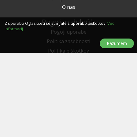
O nas
Pogoji in določila
Z uporabo Oglasio.eu se strinjate z uporabo piškotkov.
Več
informacij
Pogoji uporabe
Politika zasebnosti
Razumem
Politika piškotkov
Potrebujem pomoč?
Pogosta vprašanja
Značke
Kontakriraj nas
Oglaševanja
E-poštne novice
Naroči se za prejemanje novic, ponudb in popustov...