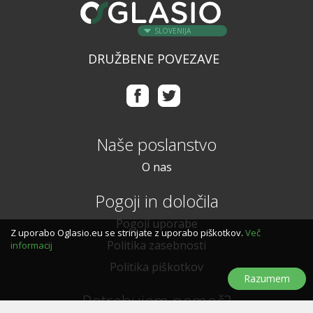
SLOVENIJA
DRUŽBENE POVEZAVE
Naše poslanstvo
O nas
Pogoji in določila
Pogoji uporabe
Z uporabo Oglasio.eu se strinjate z uporabo piškotkov.
Več
Politika zasebnosti
informacij
Politika piškotkov
Razumem
Potrebujem pomoč?